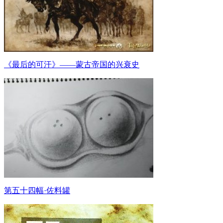
《最后的可汗》——蒙古帝国的兴衰史
第五十四幅·佐料罐