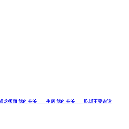
锅龙须面
我的爷爷——生病
我的爷爷——吃饭不要说话