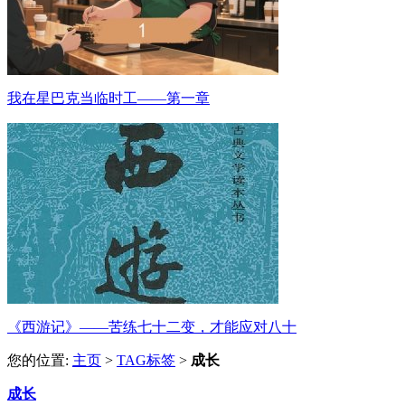
我在星巴克当临时工——第一章
《西游记》——苦练七十二变，才能应对八十
您的位置:
主页
>
TAG标签
>
成长
成长