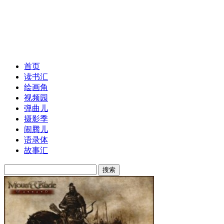
首页
读书汇
绘画角
视频园
弹曲儿
摄影季
闹腾儿
语录体
故事汇
搜索