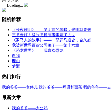
Loading...
随机推荐
《长夜难明》——黎明前的黑暗，光明就要来
三爷走好！猛张飞扮演者李靖飞去世
《罗马人的故事》——一部罗马通史，合久必
我被新世界百货公司骗了——第十六章
《恐龙世界》——我喜欢恐龙
自我
理由
梦醒
热门排行
我的爷爷——老伴儿
我的爷爷——烀饼和面茶
我的爷爷——去
最新文章
我的爷爷——大公鸡