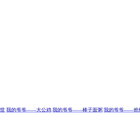
世
我的爷爷——大公鸡
我的爷爷——棒子面粥
我的爷爷——炝