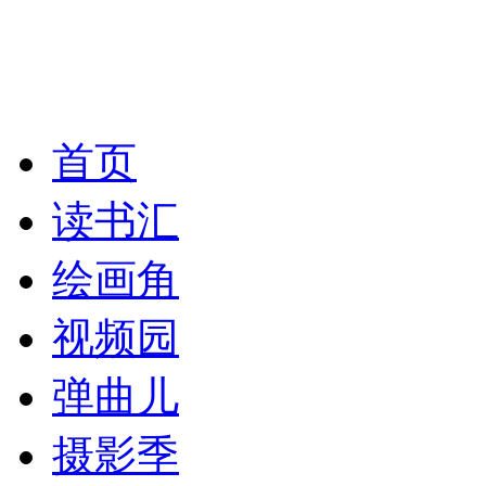
首页
读书汇
绘画角
视频园
弹曲儿
摄影季