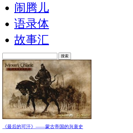
闹腾儿
语录体
故事汇
搜索
《最后的可汗》——蒙古帝国的兴衰史