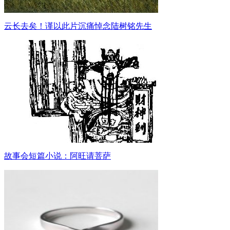
云长去矣！谨以此片沉痛悼念陆树铭先生
故事会短篇小说：阿旺请菩萨