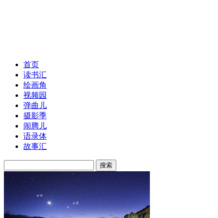
首页
读书汇
绘画角
视频园
弹曲儿
摄影季
闹腾儿
语录体
故事汇
搜索