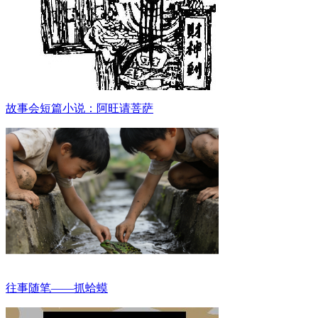
故事会短篇小说：阿旺请菩萨
往事随笔——抓蛤蟆