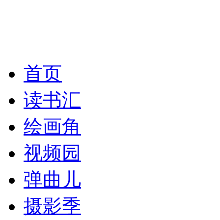
首页
读书汇
绘画角
视频园
弹曲儿
摄影季