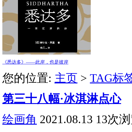
《悉达多》——此岸，也是彼岸
您的位置:
主页
>
TAG标
第三十八幅·冰淇淋点心
绘画角
2021.08.13
13次