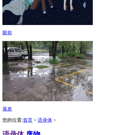
眼前
落差
您的位置:
首页
>
语录体
>
语录体
废物