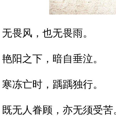
无畏风，也无畏雨。
艳阳之下，暗自垂泣。
寒冻亡时，踽踽独行。
既无人眷顾，亦无须受苦