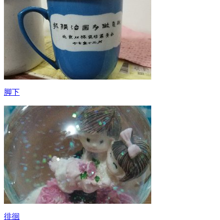
脚下
徘徊