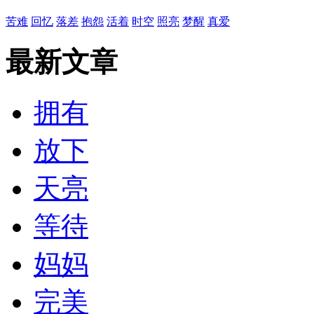
苦难
回忆
落差
抱怨
活着
时空
照亮
梦醒
真爱
最新文章
拥有
放下
天亮
等待
妈妈
完美