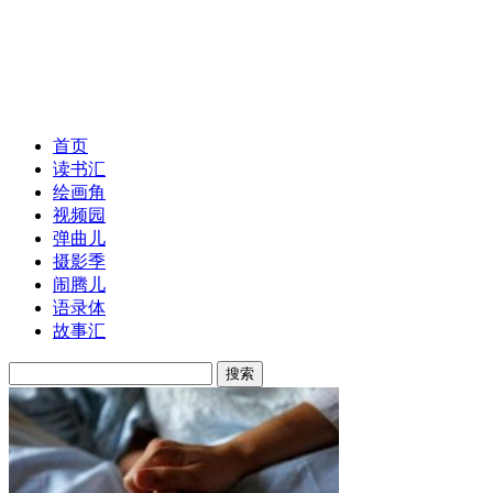
首页
读书汇
绘画角
视频园
弹曲儿
摄影季
闹腾儿
语录体
故事汇
搜索