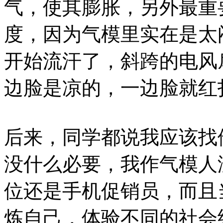
气，使其膨胀，另外最重
度，因为气模里实在是太
开始流汗了，斜跨的电风
边脸是凉的，一边脸就红
后来，同学都说我应该找
没什么必要，我作气模人
位还是手机促销员，而且
炼自己，体验不同的社会