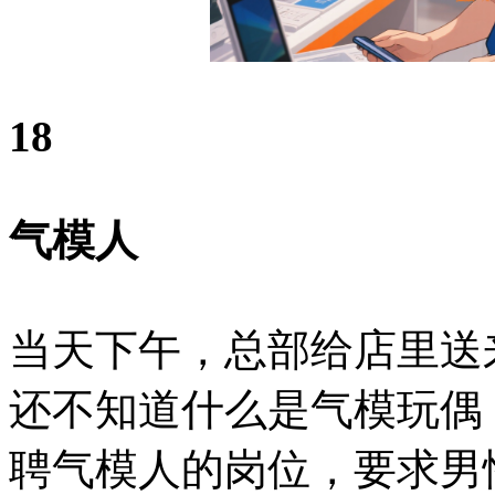
18
气模人
当天下午，总部给店里送
还不知道什么是气模玩偶
聘气模人的岗位，要求男性