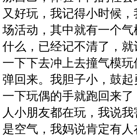
又好玩，我记得小时候，
场活动，其中就有一个气
什么，已经记不清了，就
一下下去冲上去撞气模玩
弹回来。我胆子小，鼓起
一下玩偶的手就跑回来了
人小朋友都在玩，我说我
是空气，我妈说肯定有人