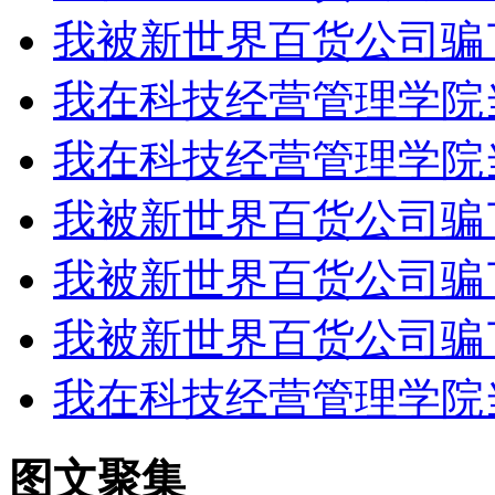
我被新世界百货公司骗
我在科技经营管理学院
我在科技经营管理学院
我被新世界百货公司骗
我被新世界百货公司骗
我被新世界百货公司骗
我在科技经营管理学院
图文聚集