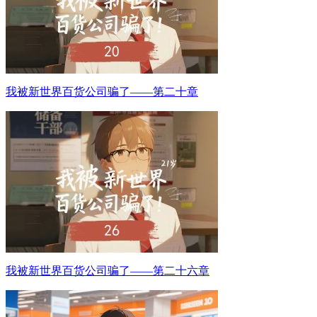
我被新世界百货公司骗了——第二十章
我被新世界百货公司骗了——第二十六章