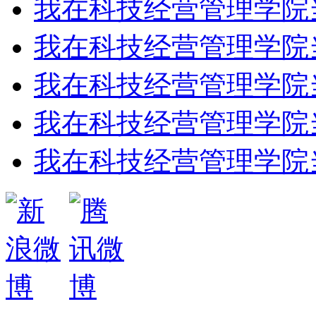
我在科技经营管理学院
我在科技经营管理学院
我在科技经营管理学院
我在科技经营管理学院
我在科技经营管理学院